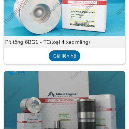
Pít tông 6BG1 - TC(loại 4 xec măng)
Giá liên hệ