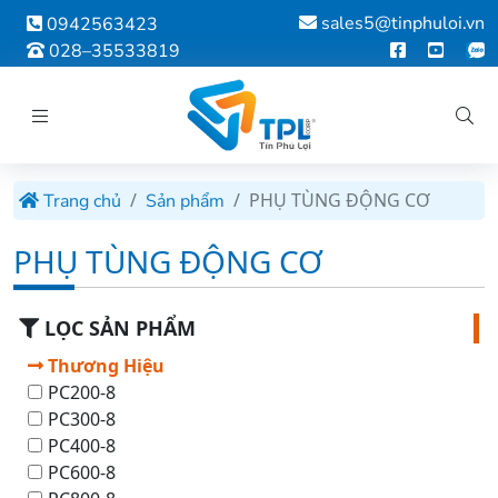
sales5@tinphuloi.vn
0942563423
028–35533819
PHỤ TÙNG ĐỘNG CƠ
Trang chủ
Sản phẩm
PHỤ TÙNG ĐỘNG CƠ
LỌC SẢN PHẨM
Thương Hiệu
PC200-8
PC300-8
PC400-8
PC600-8