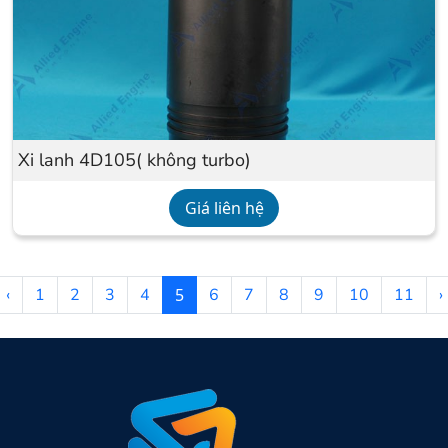
Xi lanh 4D105( không turbo)
Giá liên hệ
‹
1
2
3
4
5
6
7
8
9
10
11
›