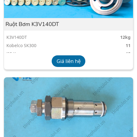
Ruột Bơm K3V140DT
K3V140DT
12kg
Kobelco SK300
11
JIC Korea
12
Giá liên hệ