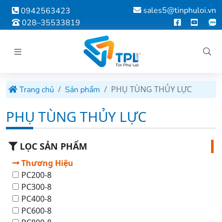
sales5@tinphuloi.vn
0942563423
028–35533819
PHỤ TÙNG THỦY LỰC
Trang chủ
Sản phẩm
PHỤ TÙNG THỦY LỰC
LỌC SẢN PHẨM
Thương Hiệu
PC200-8
PC300-8
PC400-8
PC600-8