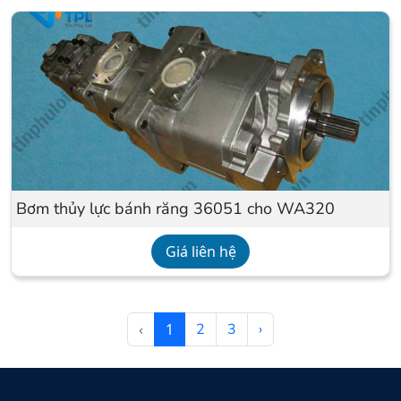
Bơm thủy lực bánh răng 36051 cho WA320
Giá liên hệ
‹
1
2
3
›