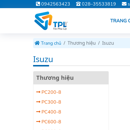
0942563423
028–35533819
s
TRANG 
Thương hiệu
Isuzu
Trang chủ
Isuzu
Thương hiệu
PC200-8
PC300-8
PC400-8
PC600-8