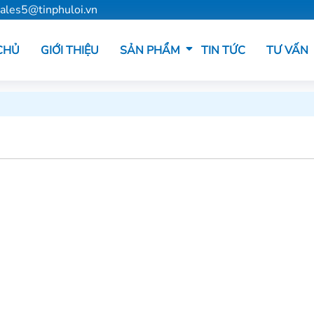
ales5@tinphuloi.vn
CHỦ
GIỚI THIỆU
SẢN PHẨM
TIN TỨC
TƯ VẤN