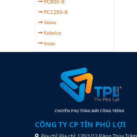
PC800-8
PC1250-8
Volvo
Kobelco
Isuzu
CHUYÊN PHỤ TÙNG MÁY CÔNG TRÌNH
CÔNG TY CP TÍN PHÚ LỢI
Địa chỉ: Địa chỉ: 120/1/12 Đặng Thùy Trâm