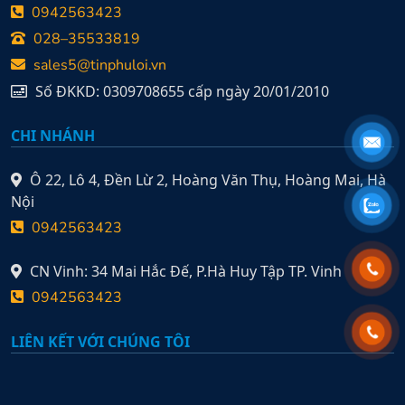
0942563423
028–35533819
sales5@tinphuloi.vn
Số ĐKKD: 0309708655 cấp ngày 20/01/2010
CHI NHÁNH
Ô 22, Lô 4, Đền Lừ 2, Hoàng Văn Thụ, Hoàng Mai, Hà
Nội
0942563423
CN Vinh: 34 Mai Hắc Đế, P.Hà Huy Tập TP. Vinh
0942563423
LIÊN KẾT VỚI CHÚNG TÔI