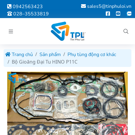
sales5@tinphuloi.vn
0942563423
028–35533819
Trang chủ
Sản phẩm
Phụ tùng động cơ khác
Bộ Gioăng Đại Tu HINO P11C