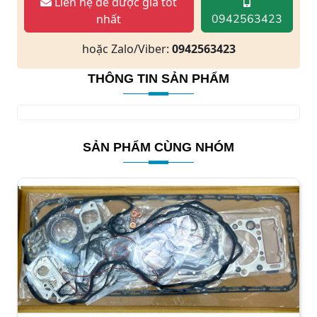
Liên hệ để được giá tốt
nhất
0942563423
hoặc Zalo/Viber:
0942563423
THÔNG TIN SẢN PHẨM
SẢN PHẨM CÙNG NHÓM