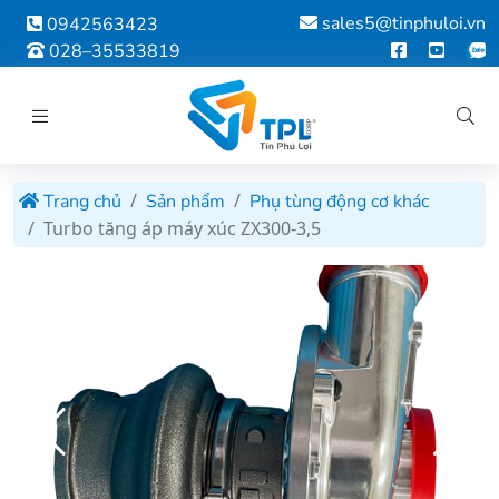
sales5@tinphuloi.vn
0942563423
028–35533819
Trang chủ
Sản phẩm
Phụ tùng động cơ khác
Turbo tăng áp máy xúc ZX300-3,5