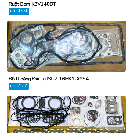
Ruột Bơm K3V140DT
Giá liên hệ
Bộ Gioăng Đại Tu ISUZU 6HK1-XYSA
Giá liên hệ