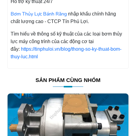
Hỗ trợ kỹ thuật 24/7
Bơm Thủy Lực Bánh Răng
nhập khẩu chính hãng
chất lượng cao - CTCP Tín Phú Lợi.
Tìm hiểu về thông số kỹ thuật của các loại bơm thủy
lực máy công trình của các động cơ tại
đây:
https://tinphuloi.vn/blog/thong-so-ky-thuat-bom-
thuy-luc.html
SẢN PHẨM CÙNG NHÓM