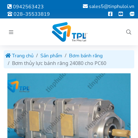
sales5@tinphuloi.vn
0942563423
028–35533819
Trang chủ
Sản phẩm
Bơm bánh răng
Bơm thủy lực bánh răng 24080 cho PC60