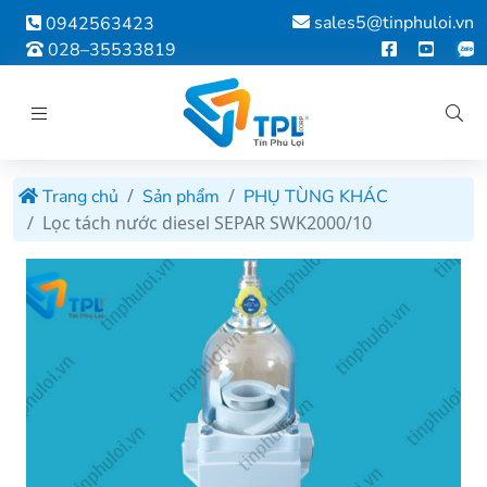
sales5@tinphuloi.vn
0942563423
028–35533819
Trang chủ
Sản phẩm
PHỤ TÙNG KHÁC
Lọc tách nước diesel SEPAR SWK2000/10