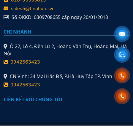
028–35533819
sales5@tinphuloi.vn
Số ĐKKD: 0309708655 cấp ngày 20/01/2010
CHI NHÁNH
Ô 22, Lô 4, Đền Lừ 2, Hoàng Văn Thụ, Hoàng Mai, Hà
Nội
0942563423
CN Vinh: 34 Mai Hắc Đế, P.Hà Huy Tập TP. Vinh
0942563423
LIÊN KẾT VỚI CHÚNG TÔI
2010 - 2026 © CTCP Tín Phú Lợi